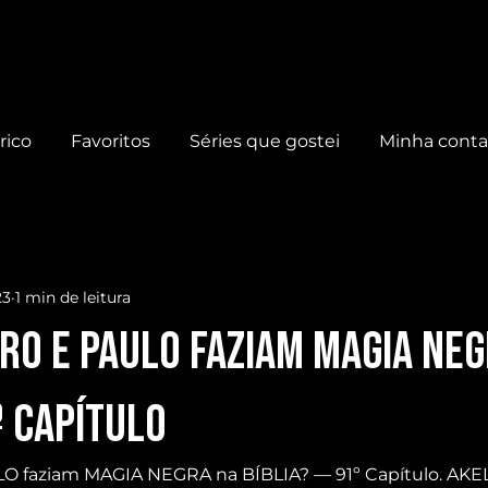
rico
Favoritos
Séries que gostei
Minha cont
23
1 min de leitura
RO e PAULO faziam MAGIA NEG
º Capítulo
faziam MAGIA NEGRA na BÍBLIA? — 91º Capítulo. AKEL 