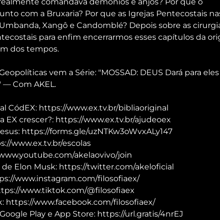
 realmente comandava demônios e anjos? Por que o 
unto com a Bruxaria? Por que as Igrejas Pentecostais n
 Umbanda, Xangô e Candomblé? Depois sobre as cirurgi
entecostais para enfim encerrarmos esses capítulos da or
fim dos tempos. 
Geopolíticas vem a Série: "MOSSAD: DEUS Dará para eles 
 — Com AKEL.
al CódEX: https://www.ex.tv.br/bibliaoriginal
a EX crescer?: https://www.ex.tv.br/ajudeoex
Jesus: https://forms.gle/uzNTKw3oWvxALy147
://www.ex.tv.br/escolas
/www.youtube.com/akelaovivo/join
 de Elon Musk: https://twitter.com/akeloficial
ps://www.instagram.com/filosofiaex/
ttps://www.tiktok.com/@filosofiaex
 https://www.facebook.com/filosofiaex/
Google Play e App Store: https://url.gratis/4nrEJ