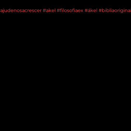
ajudenosacrescer
#akel
#filosofiaex
#ákel
#bibliaorigina