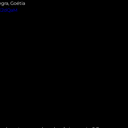
gra, Goétia
MK2dQaM