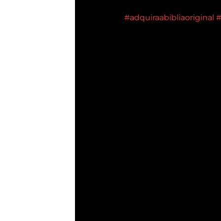
#adquiraabibliaoriginal
#