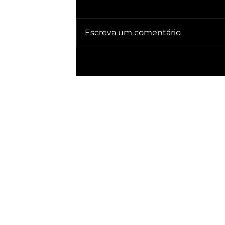
Escreva um comentário
🔥 QUEBRA SILÊNCIO DOC revela quem
já ganhou PRESIDÊNCIA no BRASIL