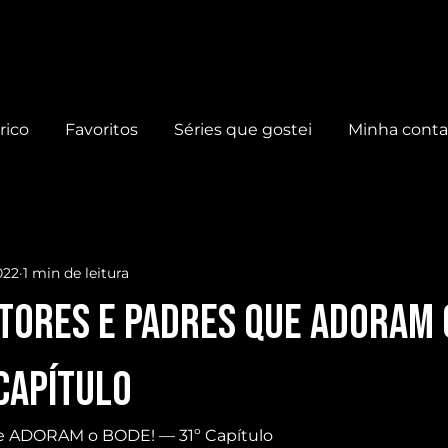
rico
Favoritos
Séries que gostei
Minha cont
022
1 min de leitura
TORES e PADRES que ADORAM 
 Capítulo
 ADORAM o BODE! — 31º Capítulo