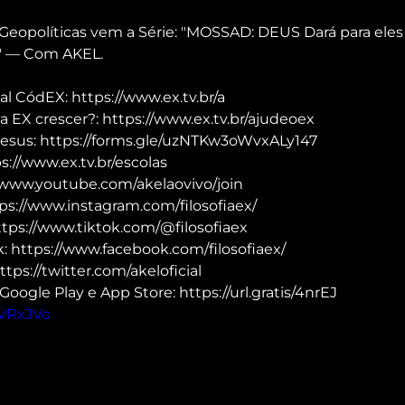
Geopolíticas vem a Série: "MOSSAD: DEUS Dará para eles 
 — Com AKEL.
al CódEX: https://www.ex.tv.br/a
a EX crescer?: https://www.ex.tv.br/ajudeoex
Jesus: https://forms.gle/uzNTKw3oWvxALy147
://www.ex.tv.br/escolas
/www.youtube.com/akelaovivo/join
ps://www.instagram.com/filosofiaex/
ttps://www.tiktok.com/@filosofiaex
 https://www.facebook.com/filosofiaex/
tps://twitter.com/akeloficial
Google Play e App Store: https://url.gratis/4nrEJ
kVRxJVo