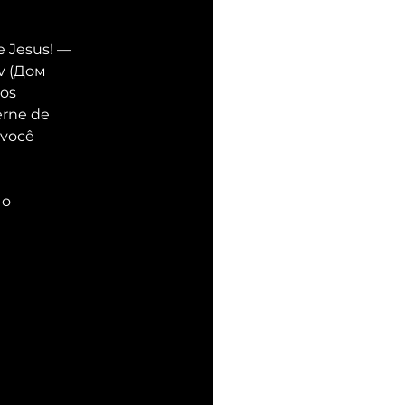
Jesus! — 
v (Дом 
os 
erne de 
 você 
o 