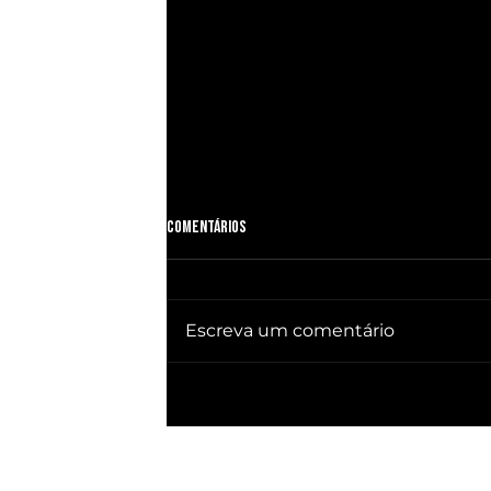
Comentários
Escreva um comentário
🔥 QUEBRA SILÊNCIO DOC revela quem
já ganhou PRESIDÊNCIA no BRASIL