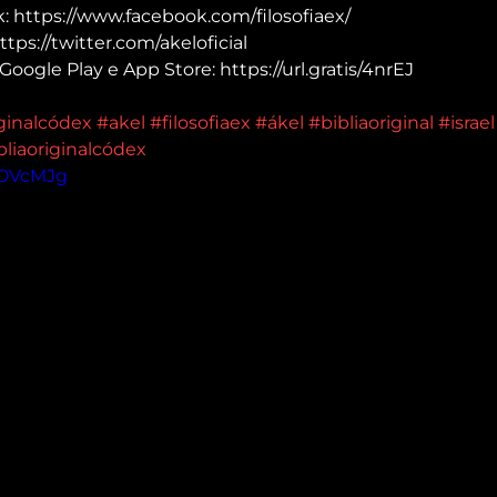
 https://www.facebook.com/filosofiaex/
tps://twitter.com/akeloficial
Google Play e App Store: https://url.gratis/4nrEJ
iginalcódex
#akel
#filosofiaex
#ákel
#bibliaoriginal
#israel
bliaoriginalcódex
_OVcMJg