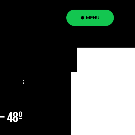
MENU
a
— 48º