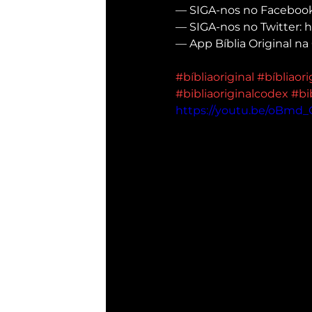
— SIGA-nos no Facebook:
— SIGA-nos no Twitter: ht
— App Bíblia Original na 
#bíbliaoriginal
#bíbliaor
#bibliaoriginalcodex
#bi
https://youtu.be/oBmd