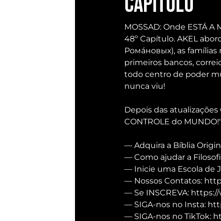
Capítulo
MOSSAD: Onde ESTÁ A 
48º Capítulo. AKEL abord
Рома́новых), as famílias
primeiros bancos, correio
todo centro de poder mu
nunca viu!
Depois das atualizações 
CONTROLE do MUNDO!"
— Adquira a Bíblia Origin
— Como ajudar a Filosofi
— Inicie uma Escola de 
— Nossos Contatos: https
— Se INSCREVA: https:/
— SIGA-nos no Insta: htt
— SIGA-nos no TikTok: h