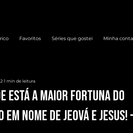
rico
Favoritos
Séries que gostei
Minha cont
22
1 min de leitura
e ESTÁ A MAIOR FORTUNA do
 em nome de Jeová e Jesus! 