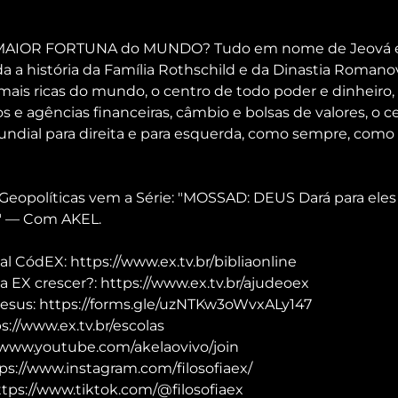
MAIOR FORTUNA do MUNDO? Tudo em nome de Jeová e 
a a história da Família Rothschild e da Dinastia Romano
 mais ricas do mundo, o centro de todo poder e dinheiro, 
s e agências financeiras, câmbio e bolsas de valores, o c
ndial para direita e para esquerda, como sempre, como
Geopolíticas vem a Série: "MOSSAD: DEUS Dará para eles 
 — Com AKEL.
al CódEX: https://www.ex.tv.br/bibliaonline
a EX crescer?: https://www.ex.tv.br/ajudeoex
Jesus: https://forms.gle/uzNTKw3oWvxALy147
://www.ex.tv.br/escolas
/www.youtube.com/akelaovivo/join
ps://www.instagram.com/filosofiaex/
ttps://www.tiktok.com/@filosofiaex