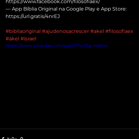
https://www.facebook.com/filosofiaex/
— App Bíblia Original na Google Play e App Store: 
https://url.gratis/4nrEJ
#bibliaoriginal
#ajudenosacrescer
#akel
#filosofiaex
#ákel
#israel
https://www.youtube.com/watch?v=i11g-nqbhzI