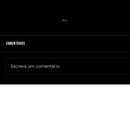
Comentários
Escreva um comentário
🔥NOME DO ANTICRISTO REVELADO: SR. ____ MESSIAS