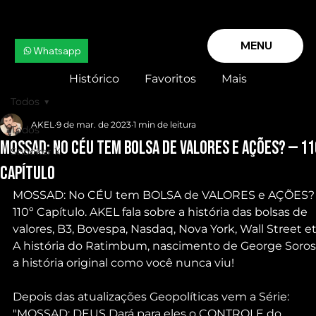
MENU
Whatsapp
Histórico
Favoritos
Mais
Todos
AKEL
9 de mar. de 2023
1 min de leitura
Todos
MOSSAD: No CÉU tem BOLSA de VALORES e AÇÕES? — 11
Snooker X
Capítulo
MOSSAD: No CÉU tem BOLSA de VALORES e AÇÕES?
110º Capítulo. AKEL fala sobre a história das bolsas de 
valores, B3, Bovespa, Nasdaq, Nova York, Wall Street et
A história do Ratimbum, nascimento de George Soros,
a história original como você nunca viu!
Depois das atualizações Geopolíticas vem a Série: 
"MOSSAD: DEUS Dará para eles o CONTROLE do 