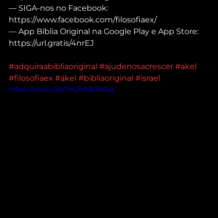
— SIGA-nos no Facebook: 
https://www.facebook.com/filosofiaex/
— App Bíblia Original na Google Play e App Store: 
https://url.gratis/4nrEJ
#adquiraabibliaoriginal
#ajudenosacrescer
#akel
#filosofiaex
#ákel
#bibliaoriginal
#israel
https://youtu.be/YxQIkh80Wbg