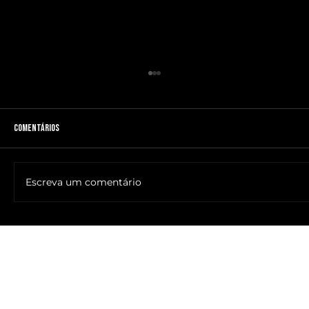
Comentários
Escreva um comentário
🔥NOME DO ANTICRISTO REVELADO: SR. ____ MESSIAS