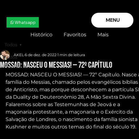
MENU
Whatsapp
Histórico
Favoritos
Mais
Todos
AKEL
6 de dez. de 2022
1 min de leitura
Todos
MOSSAD: NASCEU O MESSIAS! — 72º Capítulo
Snooker X
MOSSAD: NASCEU O MESSIAS! — 72º Capítulo. Nasce 
família do Messias, chamado pelos evangélicos bíblias
de Anticristo, mas porque desconhecem a partícula S
da Duality de Deuteronômio 28, A Mão Sextra Divina. 
Falaremos sobre as Testemunhas de Jeová e a 
maçonaria protestante, a maçonaria e o Exército da 
Salvação de Londres, o nascimento da família sionista 
Kushner e muitos outros temas do final do século 19.