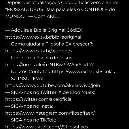
Depois das atualizações Geopolíticas vem a Série: 
"MOSSAD: DEUS Dará para eles o CONTROLE do 
MUNDO!" — Com AKEL.
— Adquira a Bíblia Original CódEX: 
https://www.ex.tv.br/bibliaoriginal
— Como ajudar a Filosofia EX crescer?: 
https://www.ex.tv.br/ajudeoex
— Inicie uma Escola de Jesus: 
https://forms.gle/uzNTKw3oWvxALy147
— Nossos Contatos: https://www.ex.tv.br/escolas
— Se INSCREVA: 
https://www.youtube.com/akelaovivo/join
— SIGA-nos no Twitter, X de Elon Musk: 
https://twitter.com/akeloficial
— SIGA-nos no Insta: 
https://www.instagram.com/filosofiaex/
— SIGA-nos no TikTok: 
https://www.tiktok.com/@filosofiaex