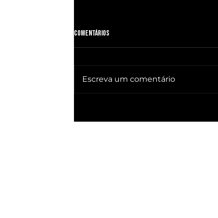
Comentários
Escreva um comentário
🔥 QUEBRA SILÊNCIO DOC revela quem
já ganhou PRESIDÊNCIA no BRASIL