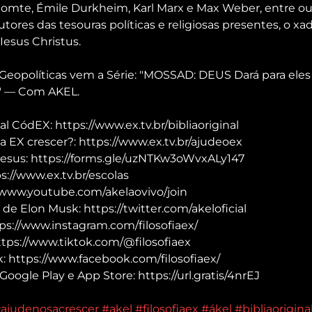
 Comte, Émile Durkheim, Karl Marx e Max Weber, entre ou
utores das tesouras políticas e religiosas presentes, o xad
Iesus Christus.
Geopolíticas vem a Série: "MOSSAD: DEUS Dará para eles 
 — Com AKEL.
al CódEX: https://www.ex.tv.br/bibliaoriginal
a EX crescer?: https://www.ex.tv.br/ajudeoex
Jesus: https://forms.gle/uzNTKw3oWvxALy147
://www.ex.tv.br/escolas
/www.youtube.com/akelaovivo/join
 de Elon Musk: https://twitter.com/akeloficial
ps://www.instagram.com/filosofiaex/
ttps://www.tiktok.com/@filosofiaex
 https://www.facebook.com/filosofiaex/
Google Play e App Store: https://url.gratis/4nrEJ
ajudenosacrescer
#akel
#filosofiaex
#ákel
#bibliaorigina