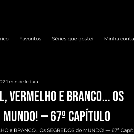
rico
Favoritos
Séries que gostei
Minha cont
022
1 min de leitura
L, VERMELHO e BRANCO... Os
 MUNDO! — 67º Capítulo
O e BRANCO... Os SEGREDOS do MUNDO! — 67º Capítu