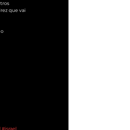
tros 
rez que vai 
o 
l
#israel