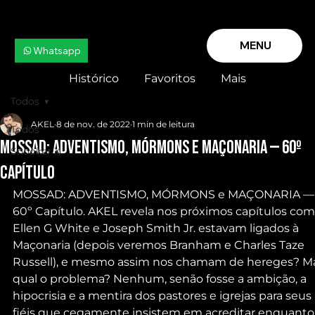
MENU
Whatsapp
Histórico
Favoritos
Mais
Todos
AKEL
8 de nov. de 2022
1 min de leitura
Todos
MOSSAD: ADVENTISMO, MÓRMONS e MAÇONARIA — 60º
Snooker X
Capítulo
MOSSAD: ADVENTISMO, MÓRMONS e MAÇONARIA —
60º Capítulo. AKEL revela nos próximos capítulos com
Ellen G White e Joseph Smith Jr. estavam ligados à 
Maçonaria (depois veremos Branham e Charles Taze 
Russell), e mesmo assim nos chamam de hereges? M
qual o problema? Nenhum, senão fosse a ambição, a 
hipocrisia e a mentira dos pastores e igrejas para seus 
fiéis que cegamente insistem em acreditar enquanto