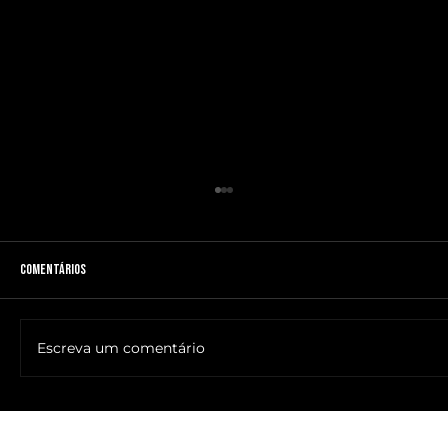
Comentários
Escreva um comentário
🔥NOME DO ANTICRISTO REVELADO: SR. ____ MESSIAS