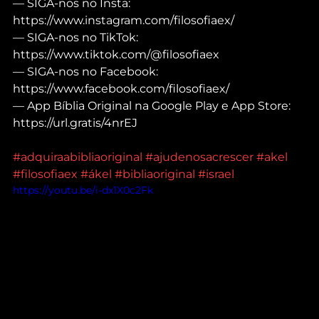
— SIGA-nos no Insta: 
https://www.instagram.com/filosofiaex/
— SIGA-nos no TikTok: 
https://www.tiktok.com/@filosofiaex
— SIGA-nos no Facebook: 
https://www.facebook.com/filosofiaex/
— App Bíblia Original na Google Play e App Store: 
https://url.gratis/4nrEJ
#adquiraabibliaoriginal
#ajudenosacrescer
#akel
#filosofiaex
#ákel
#bibliaoriginal
#israel
https://youtu.be/i-dx1X0c2Fk