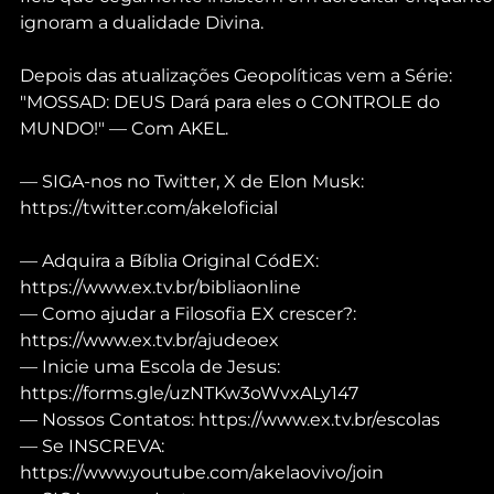
ignoram a dualidade Divina.
Depois das atualizações Geopolíticas vem a Série: 
"MOSSAD: DEUS Dará para eles o CONTROLE do 
MUNDO!" — Com AKEL.
— SIGA-nos no Twitter, X de Elon Musk: 
https://twitter.com/akeloficial
— Adquira a Bíblia Original CódEX: 
https://www.ex.tv.br/bibliaonline
— Como ajudar a Filosofia EX crescer?: 
https://www.ex.tv.br/ajudeoex
— Inicie uma Escola de Jesus: 
https://forms.gle/uzNTKw3oWvxALy147
— Nossos Contatos: https://www.ex.tv.br/escolas
— Se INSCREVA: 
https://www.youtube.com/akelaovivo/join