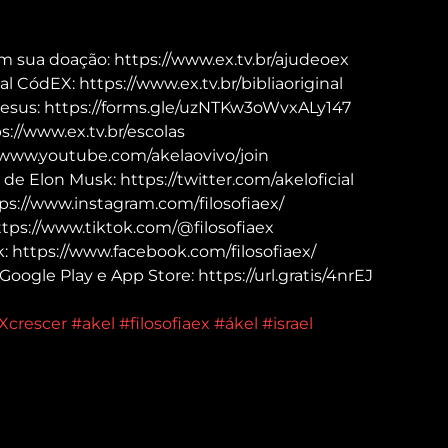
m sua doação: https://www.ex.tv.br/ajudeoex
al CódEX: https://www.ex.tv.br/bibliaoriginal
Jesus: https://forms.gle/uzNTKw3oWvxALy147
://www.ex.tv.br/escolas
/www.youtube.com/akelaovivo/join
 de Elon Musk: https://twitter.com/akeloficial
ps://www.instagram.com/filosofiaex/
ttps://www.tiktok.com/@filosofiaex
 https://www.facebook.com/filosofiaex/
Google Play e App Store: https://url.gratis/4nrEJ
Xcrescer
#akel
#filosofiaex
#ákel
#israel