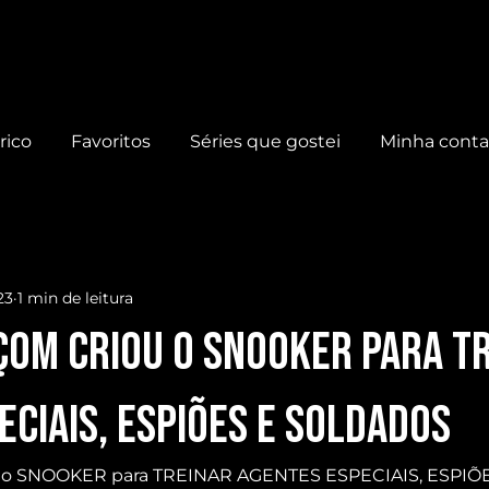
rico
Favoritos
Séries que gostei
Minha cont
23
1 min de leitura
OM criou o SNOOKER para T
ECIAIS, ESPIÕES e SOLDADOS
o SNOOKER para TREINAR AGENTES ESPECIAIS, ESPIÕE