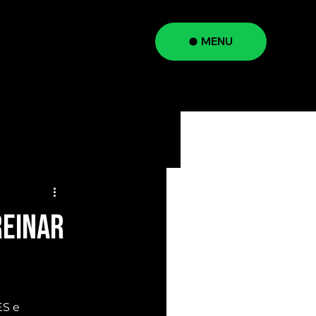
MENU
a
REINAR
S e 