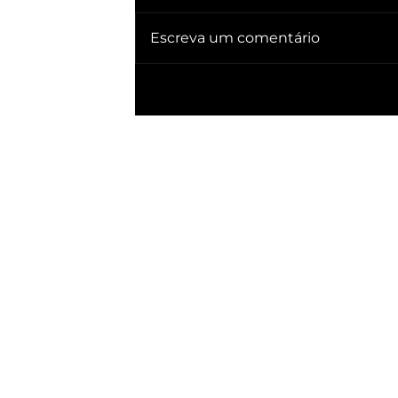
Escreva um comentário
🔥 QUEBRA SILÊNCIO DOC revela quem
já ganhou PRESIDÊNCIA no BRASIL