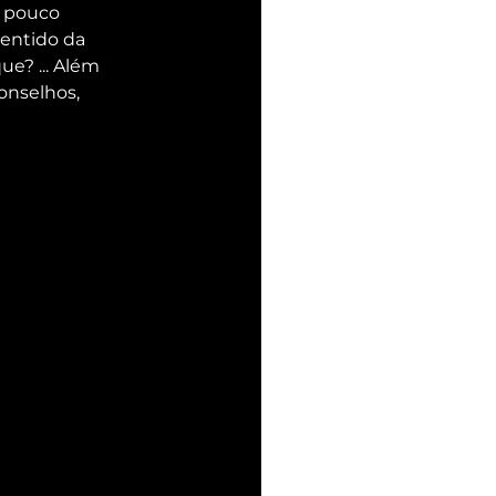
 pouco 
entido da 
e? ... Além 
onselhos, 