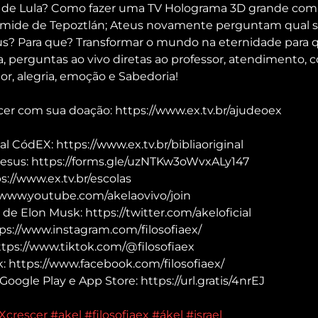
 de Lula? Como fazer uma TV Holograma 3D grande com
râmide de Tepoztlán; Ateus novamente perguntam qual s
s? Para que? Transformar o mundo na eternidade para qu
, perguntas ao vivo diretas ao professor, atendimento, c
or, alegria, emoção e Sabedoria!
scer com sua doação: https://www.ex.tv.br/ajudeoex
al CódEX: https://www.ex.tv.br/bibliaoriginal
Jesus: https://forms.gle/uzNTKw3oWvxALy147
://www.ex.tv.br/escolas
/www.youtube.com/akelaovivo/join
 de Elon Musk: https://twitter.com/akeloficial
ps://www.instagram.com/filosofiaex/
ttps://www.tiktok.com/@filosofiaex
 https://www.facebook.com/filosofiaex/
Google Play e App Store: https://url.gratis/4nrEJ
Xcrescer
#akel
#filosofiaex
#ákel
#israel