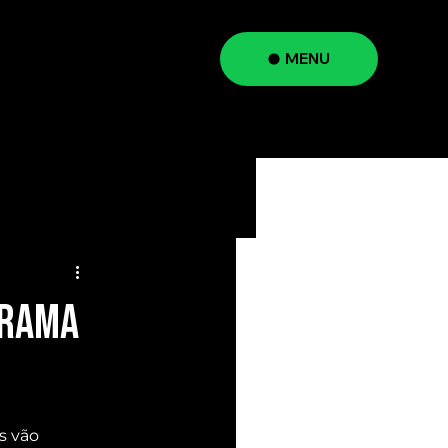
MENU
a
grama
s vão 