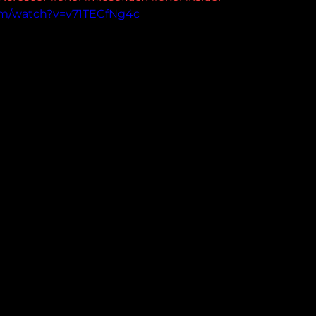
om/watch?v=v71TECfNg4c