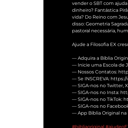
vender o SBT com ajuda
dinheiro? Fantástica Pi
vida? Do Reino com Jesu
disso: Geometria Sagrada
pastoral necessária, hum
Ajude a Filosofia EX cre
— Adquira a Bíblia Origin
— Inicie uma Escola de 
— Nossos Contatos: https
— Se INSCREVA: https:/
— SIGA-nos no Twitter, X
— SIGA-nos no Insta: htt
— SIGA-nos no TikTok: h
— SIGA-nos no Facebook:
— App Bíblia Original na 
#bibliaoriginal
#ajudeoE