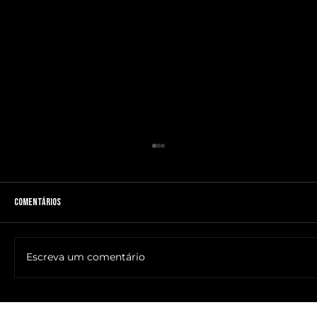
Comentários
Escreva um comentário
🔥NOME DO ANTICRISTO REVELADO: SR. ____ MESSIAS