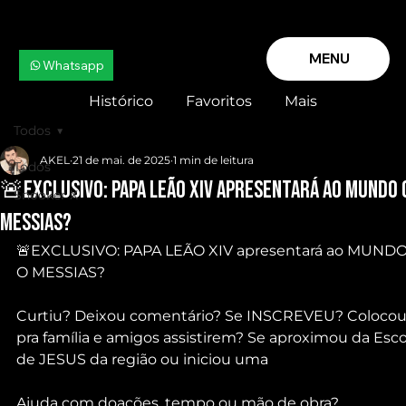
MENU
Whatsapp
Histórico
Favoritos
Mais
Todos
AKEL
21 de mai. de 2025
1 min de leitura
Todos
🚨EXCLUSIVO: PAPA LEÃO XIV apresentará ao MUNDO 
Snooker X
MESSIAS?
🚨EXCLUSIVO: PAPA LEÃO XIV apresentará ao MUNDO
O MESSIAS? 
Curtiu? Deixou comentário? Se INSCREVEU? Colocou
pra família e amigos assistirem? Se aproximou da Esco
de JESUS da região ou iniciou uma
Ajuda com doações, tempo ou mão de obra?