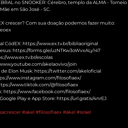
AL no SNOOKER: Cérebro, templo da ALMA - Torneio E
Mãe em São José - SC.
 EX crescer? Com sua doação podemos fazer muito: 
deoex
al CódEX: https://www.ex.tv.br/bibliaoriginal
Jesus: https://forms.gle/uzNTKw3oWvxALy147
://www.ex.tv.br/escolas
/www.youtube.com/akelaovivo/join
 de Elon Musk: https://twitter.com/akeloficial
ps://www.instagram.com/filosofiaex/
ttps://www.tiktok.com/@filosofiaex
 https://www.facebook.com/filosofiaex/
Google Play e App Store: https://url.gratis/4nrEJ
sacrescer
#akel
#filosofiaex
#ákel
#israel