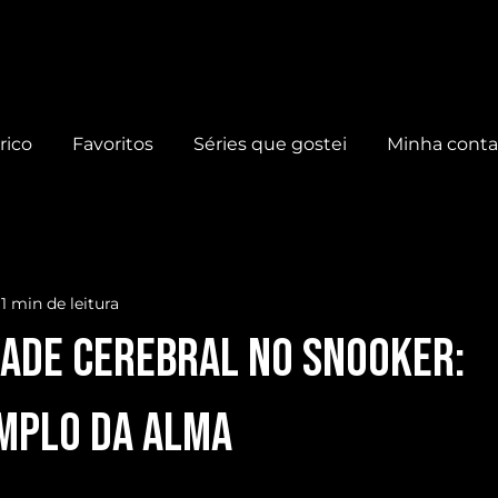
rico
Favoritos
Séries que gostei
Minha cont
1 min de leitura
DADE CEREBRAL no SNOOKER:
mplo da ALMA