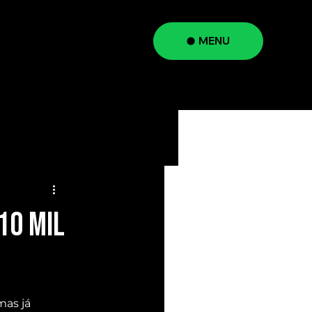
MENU
a
10 mil
as já 