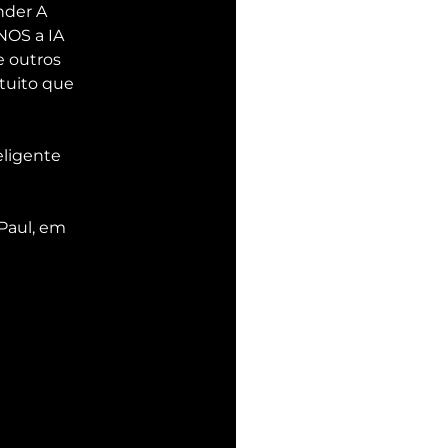
nder A 
OS a IA 
 outros 
tuito que 
eligente 
Paul, em 