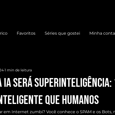
rico
Favoritos
Séries que gostei
Minha cont
024
1 min de leitura
 IA será SUPERINTELIGÊNCIA: 
INTELIGENTE que HUMANOS
lar em Internet zumbi? Você conhece o SPAM e os Bots, m