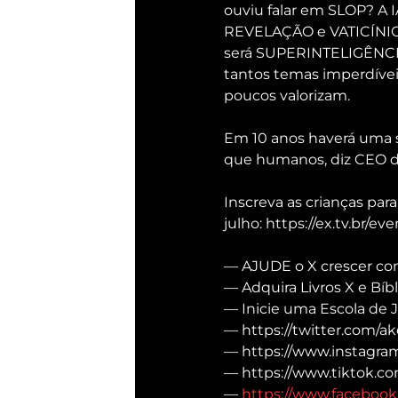
ouviu falar em SLOP? A I
REVELAÇÃO e VATICÍNIO.
será SUPERINTELIGÊNCI
tantos temas imperdívei
poucos valorizam.
Em 10 anos haverá uma su
que humanos, diz CEO d
Inscreva as crianças pa
julho: https://ex.tv.br/ev
— AJUDE o X crescer com 
— Adquira Livros X e Bíbli
— Inicie uma Escola de J
— https://twitter.com/ake
— https://www.instagram
— https://www.tiktok.co
— 
https://www.facebook.