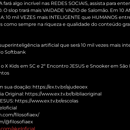
A fará algo incrível nas REDES SOCIAIS, assista para ente
 O slop trará mais VAIDADE VAZIO de Salomão. Em 10 AN
A: 10 mil VEZES mais INTELIGENTE que HUMANOS entre
s como sempre na riqueza e qualidade do conteúdo gra
perinteligência artificial que será 10 mil vezes mais int
o Softbank
ra o X Kids em SC e 2º Encontro JESUS e Snooker em São 
entos
sua doação: https://ex.tv.br/ajudeoex
a Original: https://www.ex.tv.br/bibliaoriginal
ESUS: https://www.ex.tv.br/escolas
loficial
.com/filosofiaex/
m/@filosofiaex
com/akeloficial