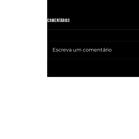
Comentários
Escreva um comentário
🔥 QUEBRA SILÊNCIO DOC revela quem
já ganhou PRESIDÊNCIA no BRASIL