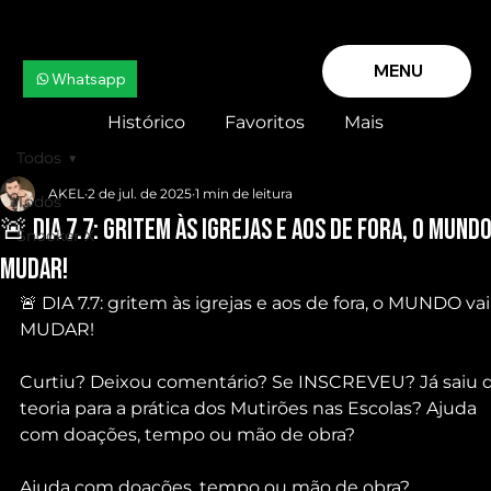
MENU
Whatsapp
Histórico
Favoritos
Mais
Todos
AKEL
2 de jul. de 2025
1 min de leitura
Todos
🚨 DIA 7.7: gritem às igrejas e aos de fora, o MUNDO
Snooker X
MUDAR!
🚨 DIA 7.7: gritem às igrejas e aos de fora, o MUNDO vai
MUDAR!
Curtiu? Deixou comentário? Se INSCREVEU? Já saiu d
teoria para a prática dos Mutirões nas Escolas? Ajuda 
com doações, tempo ou mão de obra?
Ajuda com doações, tempo ou mão de obra?