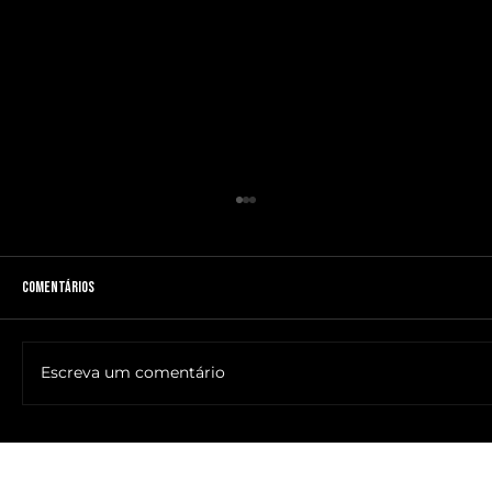
Comentários
Escreva um comentário
🔥NOME DO ANTICRISTO REVELADO: SR. ____ MESSIAS