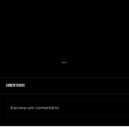
Comentários
Escreva um comentário
🔥NOME DO ANTICRISTO REVELADO: SR. ____ MESSIAS