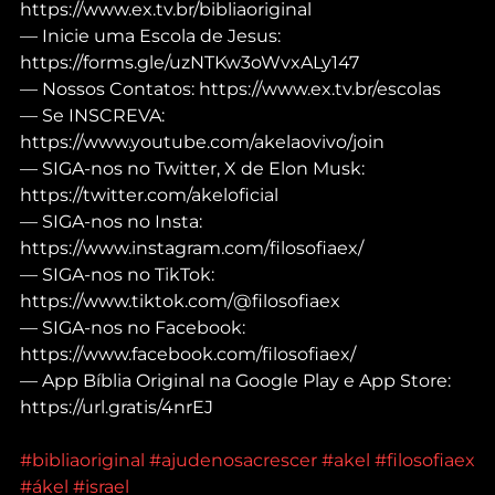
https://www.ex.tv.br/bibliaoriginal
— Inicie uma Escola de Jesus: 
https://forms.gle/uzNTKw3oWvxALy147
— Nossos Contatos: https://www.ex.tv.br/escolas
— Se INSCREVA: 
https://www.youtube.com/akelaovivo/join
— SIGA-nos no Twitter, X de Elon Musk: 
https://twitter.com/akeloficial
— SIGA-nos no Insta: 
https://www.instagram.com/filosofiaex/
— SIGA-nos no TikTok: 
https://www.tiktok.com/@filosofiaex
— SIGA-nos no Facebook: 
https://www.facebook.com/filosofiaex/
— App Bíblia Original na Google Play e App Store: 
https://url.gratis/4nrEJ
#bibliaoriginal
#ajudenosacrescer
#akel
#filosofiaex
#ákel
#israel