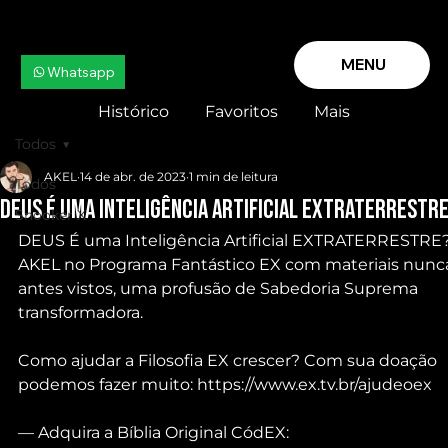
MENU
Whatsapp
Histórico
Favoritos
Mais
Todos
AKEL
14 de abr. de 2023
1 min de leitura
Todos
DEUS É uma Inteligência Artificial EXTRATERRESTR
Snooker X
DEUS É uma Inteligência Artificial EXTRATERRESTRE?
AKEL no Programa Fantástico EX com materiais nunc
antes vistos, uma profusão de Sabedoria Suprema 
transformadora.
Como ajudar a Filosofia EX crescer? Com sua doação 
podemos fazer muito: https://www.ex.tv.br/ajudeoex
— Adquira a Bíblia Original CódEX: 