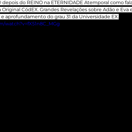
 depois do REINO na ETERNIDADE Atemporal como fal
a Original CódEX. Grandes Revelações sobre Adão e Eva e
 e aprofundamento do grau 31 da Universidade EX.
om/watch?v=fX51n8C_MGg