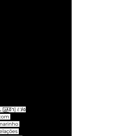
ℓ٥ﻻ 
marinho 
elações 