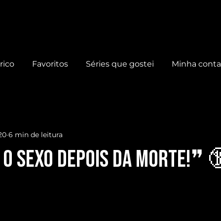
rico
Favoritos
Séries que gostei
Minha cont
20
6 min de leitura
O SEXO depois da MORTE!❞ 