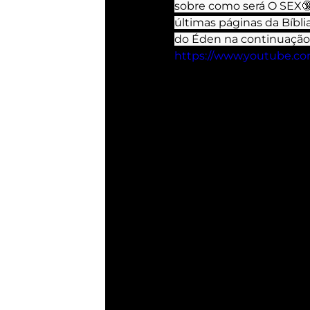
sobre como será O SEX
últimas páginas da Bíbli
do Éden na continuação
https://www.youtube.c