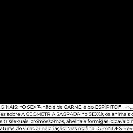
❝O SEX🔞 não é da CARNE, é do ESPÍRITO!❞ ᶤ ᶫᵒᵛᵉᵧₒᵤ [̲̅ə̲̅٨̲̅٥̲̅٦̅] 
s trissexuais, cromossomos, abelha e formigas, o cavalo 
aturas do Criador na criação. Mas no final, GRANDES Rev