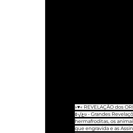
»♥« REVELAÇÃO dos ORIGINAIS: 
ﻉ√٥υ - Grandes Revelações sobre A GEOMETRIA SAGRADA no SEX🔞, os animais com 
hermafroditas, os animai
que engravida e as Assin