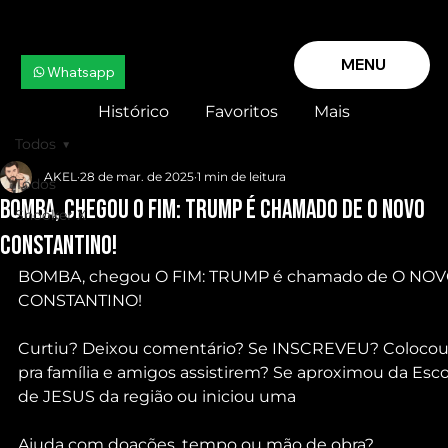
MENU
Whatsapp
Histórico
Favoritos
Mais
Todos
AKEL
28 de mar. de 2025
1 min de leitura
Todos
BOMBA, chegou O FIM: TRUMP é chamado de O NOVO
Snooker X
CONSTANTINO!
BOMBA, chegou O FIM: TRUMP é chamado de O NOV
CONSTANTINO! 
Curtiu? Deixou comentário? Se INSCREVEU? Colocou
pra família e amigos assistirem? Se aproximou da Esco
de JESUS da região ou iniciou uma
Ajuda com doações, tempo ou mão de obra?