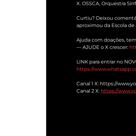
X. OSSCA, Orquestra Sinf
Curtiu? Deixou comentár
aproximou da Escola de 
Ajuda com doações, tem
— AJUDE o X crescer: 
ht
LINK para entrar no NO
https://www.whatsapp
Canal 1 X: https://www.
Canal 2 X: 
https://www.y