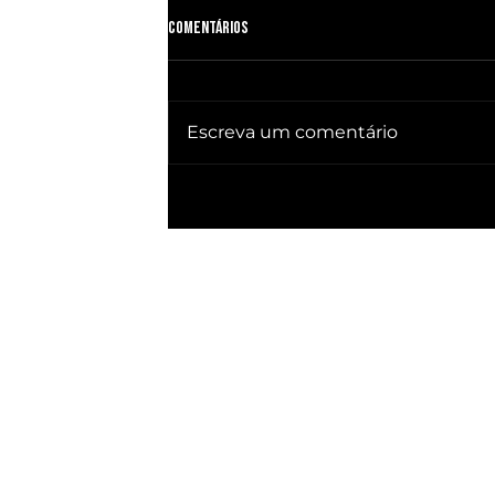
Comentários
Escreva um comentário
🔥 QUEBRA SILÊNCIO DOC revela quem
já ganhou PRESIDÊNCIA no BRASIL