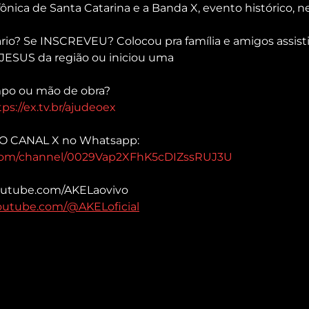
ônica de Santa Catarina e a Banda X, evento histórico, n
io? Se INSCREVEU? Colocou pra família e amigos assist
JESUS da região ou iniciou uma
po ou mão de obra?
tps://ex.tv.br/ajudeoex
VO CANAL X no Whatsapp: 
.com/channel/0029Vap2XFhK5cDIZssRUJ3U
youtube.com/AKELaovivo 
outube.com/@AKELoficial