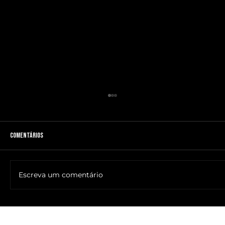
Comentários
Escreva um comentário
🔥NOME DO ANTICRISTO REVELADO: SR. ____ MESSIAS