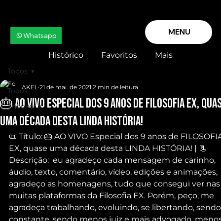
MENU
Whatsapp
Histórico
Favoritos
Mais
Todos
AKEL
21 de mai. de 2021
2 min de leitura
Todos
🎂 AO VIVO Especial dos 9 anos de FILOSOFIA EX, qua
Snooker X
uma década desta LINDA HISTÓRIA!
📜 Título: 🎂 AO VIVO Especial dos 9 anos de FILOSOFI
EX, quase uma década desta LINDA HISTÓRIA! | 📃 
Descrição:  eu agradeço cada mensagem de carinho, 
áudio, texto, comentário, vídeo, edições e animações, 
agradeço as homenagens, tudo que consegui ver nas
muitas plataformas da Filosofia EX. Porém, peço, me 
agradeça trabalhando, evoluindo, se libertando, sendo
constante, sendo menos juiz e mais advogado, menos