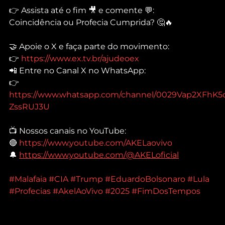
👉 Assista até o fim 🎥 e comente 💬:
Coincidência ou Profecia Cumprida? 🤔🔥
🤝 Apoie o X e faça parte do movimento:
👉 
https://www.ex.tv.br/ajudeoex
📲 Entre no Canal X no WhatsApp:
👉 
https://www.whatsapp.com/channel/0029Vap2XFhK5
ZssRUJ3U
📺 Nossos canais no YouTube:
🔴 
https://www.youtube.com/AKELaovivo
🔔 
https://www.youtube.com/@AKELoficial
#Malafaia
#CIA
#Trump
#EduardoBolsonaro
#Lula
#Profecias
#AkelAoVivo
#2025
#FimDosTempos