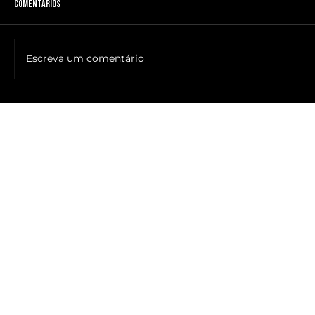
Comentários
Escreva um comentário
🔥NOME DO ANTICRISTO REVELADO: SR. ____ MESSIAS