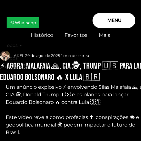
MENU
Whatsapp
Histórico
Favoritos
Mais
Todos
AKEL
29 de ago. de 2025
1 min de leitura
Todos
⚡️ AGORA: MALAFAIA 🙏, CIA 🕵️, TRUMP 🇺🇸 para l
Snooker X
EDUARDO BOLSONARO 🔥 x LULA 🇧🇷
Um anúncio explosivo ⚡️ envolvendo Silas Malafaia 🙏, 
CIA 🕵️, Donald Trump 🇺🇸 e os planos para lançar 
Eduardo Bolsonaro 🔥 contra Lula 🇧🇷.
Este vídeo revela como profecias ✝️, conspirações 👁️ e 
geopolítica mundial 🌍 podem impactar o futuro do 
Brasil.