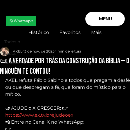
MENU
Whatsapp
Histórico
Favoritos
Mais
Todos
AKEL
13 de nov. de 2025
1 min de leitura
Todos
📜 A VERDADE por trás da CONSTRUÇÃO da BÍBLIA — o
Snooker X
ninguém te contou!
AKEL refuta Fábio Sabino e todos que pregam a desfé
ou que despregam a fé, que foram do místico para o 
mítico.
🤝 AJUDE o X CRESCER: 👉 
https://www.ex.tv.br/ajudeoex
📲 Entre no Canal X no WhatsApp:
👉 