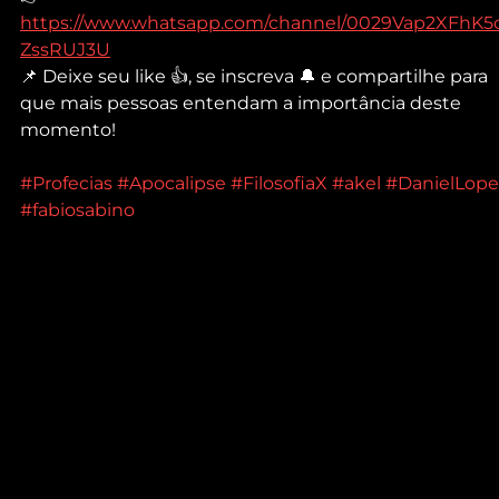
https://www.whatsapp.com/channel/0029Vap2XFhK5
ZssRUJ3U
📌 Deixe seu like 👍, se inscreva 🔔 e compartilhe para 
que mais pessoas entendam a importância deste 
momento!
#Profecias
#Apocalipse
#FilosofiaX
#akel
#DanielLope
#fabiosabino