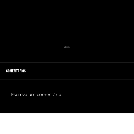
Comentários
Escreva um comentário
🔥NOME DO ANTICRISTO REVELADO: SR. ____ MESSIAS