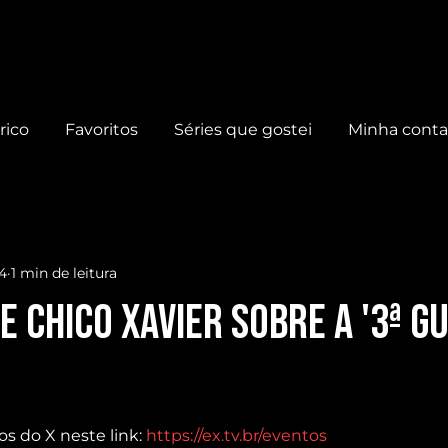
rico
Favoritos
Séries que gostei
Minha cont
24
1 min de leitura
e Chico Xavier sobre a '3ª G
os do X neste link: 
https://ex.tv.br/eventos