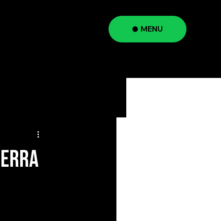
MENU
a
uerra