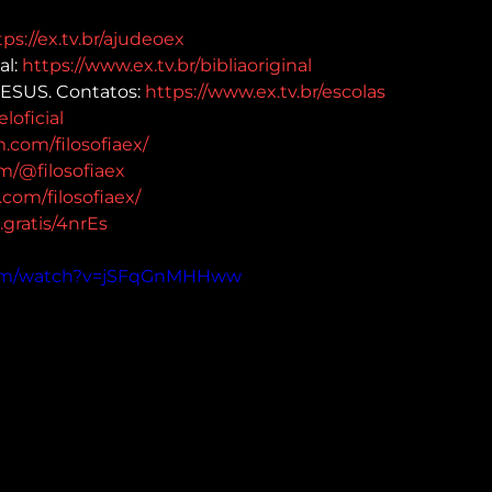
tps://ex.tv.br/ajudeoex
l: 
https://www.ex.tv.br/bibliaoriginal
JESUS. Contatos: 
https://www.ex.tv.br/escolas
loficial
.com/filosofiaex/
m/@filosofiaex
com/filosofiaex/
l.gratis/4nrEs
com/watch?v=jSFqGnMHHww