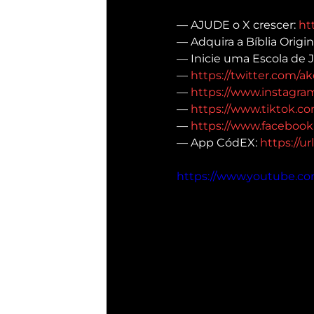
— AJUDE o X crescer: 
ht
— Adquira a Bíblia Origina
— Inicie uma Escola de 
— 
https://twitter.com/ake
— 
https://www.instagram
— 
https://www.tiktok.co
— 
https://www.facebook.
— App CódEX: 
https://ur
https://www.youtube.