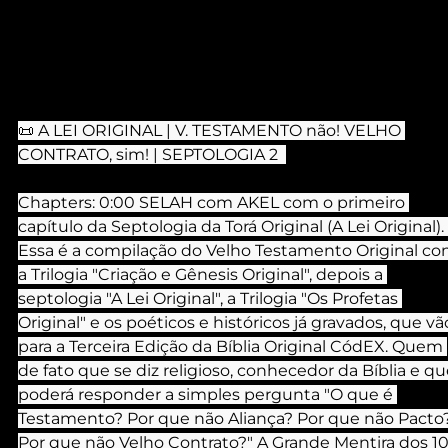
📜 A LEI ORIGINAL | V. TESTAMENTO não! VELHO 
CONTRATO, sim! | SEPTOLOGIA 2  
Chapters: 0:00 SELAH com AKEL com o primeiro 
capítulo da Septologia da Torá Original (A Lei Original). 
Essa é a compilação do Velho Testamento Original co
a Trilogia "Criação e Gênesis Original", depois a 
septologia "A Lei Original", a Trilogia "Os Profetas 
Original" e os poéticos e históricos já gravados, que vã
para a Terceira Edição da Bíblia Original CódEX. Quem 
de fato que se diz religioso, conhecedor da Bíblia e qu
poderá responder a simples pergunta "O que é 
Testamento? Por que não Aliança? Por que não Pacto?
Por que não Velho Contrato?" A Grande Mentira dos 10