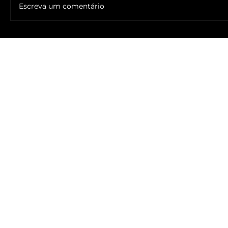
Escreva um comentário
🔥NOME DO ANTICRISTO REVELADO: SR. ____ MESSIAS