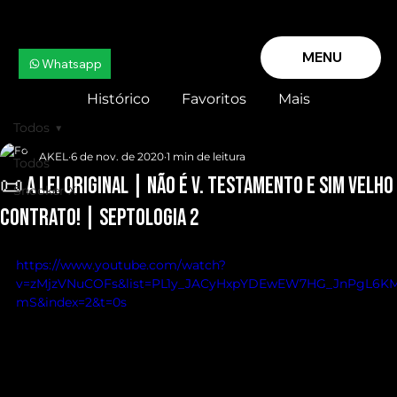
MENU
Whatsapp
Histórico
Favoritos
Mais
Todos
AKEL
6 de nov. de 2020
1 min de leitura
Todos
📜 A LEI ORIGINAL | Não é V. TESTAMENTO e sim VELHO
Snooker X
CONTRATO! | SEPTOLOGIA 2
https://www.youtube.com/watch?
v=zMjzVNuCOFs&list=PL1y_JACyHxpYDEwEW7HG_JnPgL6K
mS&index=2&t=0s