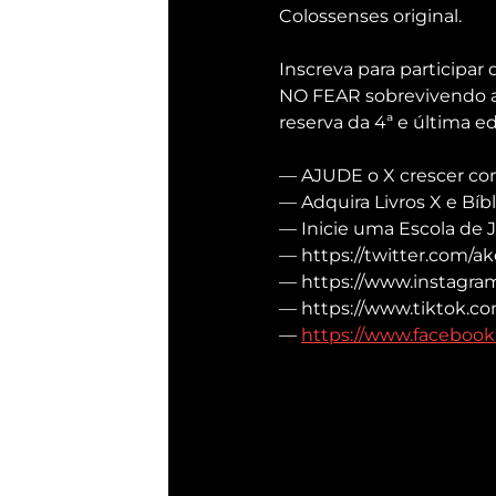
Colossenses original.
Inscreva para participa
NO FEAR sobrevivendo a GT
reserva da 4ª e última ed
— AJUDE o X crescer com 
— Adquira Livros X e Bíbli
— Inicie uma Escola de J
— https://twitter.com/ake
— https://www.instagra
— https://www.tiktok.co
— 
https://www.facebook.