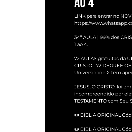
ao 4
LINK para entrar no NO
https://www.whatsapp
34ª AULA | 99% dos CRIS
1 ao 4.
72 AULAS gratuitas da UN
CRISTO | 72 DEGREE OF W
Universidade X tem apen
JESUS, O CRISTO: foi em 
incompreendido por eles,
TESTAMENTO com Seu San
📜 BÍBLIA ORIGINAL Có
📜 BÍBLIA ORIGINAL Cód