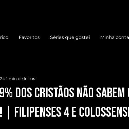
rico
Favoritos
Séries que gostei
Minha cont
024
1 min de leitura
99% dos CRISTÃOS não sabem 
! | Filipenses 4 e Colossens