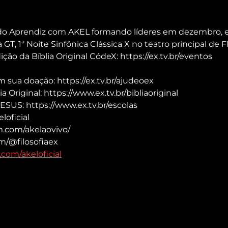
r do Aprendiz com AKEL formando líderes em dezembro, e
, 1ª Noite Sinfônica Clássica X no teatro principal de Fl
ição da Bíblia Original CódeX: https://ex.tv.br/eventos
sua doação: https://ex.tv.br/ajudeoex
a Original: https://www.ex.tv.br/bibliaoriginal
ESUS: https://www.ex.tv.br/escolas
loficial
m.com/akelaovivo/
m/@filosofiaex
com/akeloficial