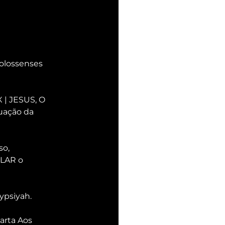
olossenses 
 | JESUS, O 
uação da 
o, 
ELAR o 
lypsiyah.
arta Aos 