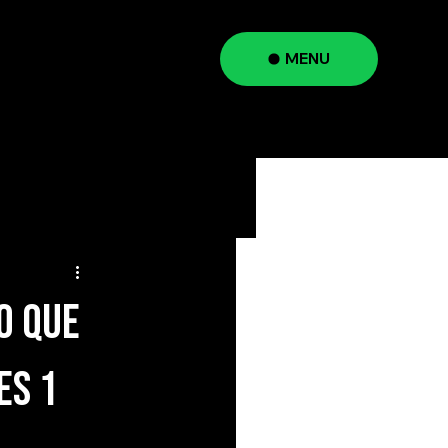
MENU
a
o que
es 1