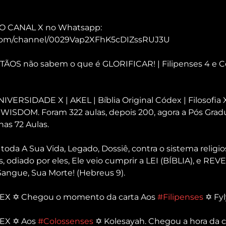
VO CANAL X no Whatsapp: 
.com/channel/0029Vap2XFhK5cDIZssRUJ3U
TÃOS não sabem o que é GLORIFICAR! | Filipenses 4 e C
IVERSIDADE X | AKEL | Bíblia Original Códex | Filosofia X
ISDOM. Foram 322 aulas, depois 200, agora a Pós Grad
as 72 Aulas.
toda A Sua Vida, Legado, Dossiê, contra o sistema religios
 odiado por eles, Ele veio cumprir a LEI (BÍBLIA), e REV
gue, Sua Morte! (Hebreus 9).
dEX ✡ Chegou o momento da carta Aos 
#Filipenses
 ✡ Fy
EX ✡ Aos 
#Colossenses
 ✡ Kolesayah. Chegou a hora da c