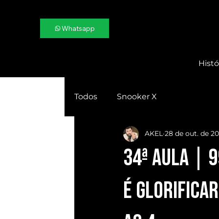
Whatsapp
Histó
Todos
Snooker X
AKEL
28 de out. de 2
34ª AULA | 
é GLORIFICAR