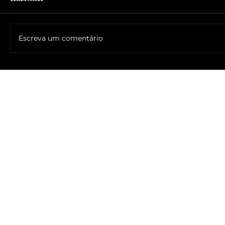
Escreva um comentário
🔥NOME DO ANTICRISTO REVELADO: SR. ____ MESSIAS