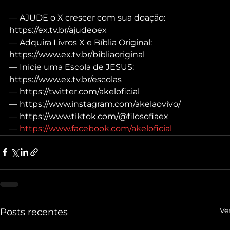
— AJUDE o X crescer com sua doação: 
https://ex.tv.br/ajudeoex
— Adquira Livros X e Bíblia Original: 
https://www.ex.tv.br/bibliaoriginal
— Inicie uma Escola de JESUS: 
https://www.ex.tv.br/escolas
— https://twitter.com/akeloficial
— https://www.instagram.com/akelaovivo/
— https://www.tiktok.com/@filosofiaex
— 
https://www.facebook.com/akeloficial
Ve
Posts recentes