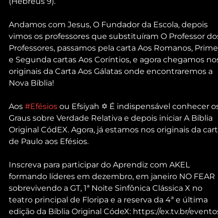
(Hebreus 9).
Andamos com Jesus, O Fundador da Escola, depois 
vimos os professores que substituíram O Professor do
Professores, passamos pela carta Aos Romanos, Primei
e Segunda cartas Aos Coríntios, e agora chegamos no
originais da Carta Aos Gálatas onde encontraremos a 
Nova Bíblia!
Aos 
#Efésios
 ou Efsiyah ✡ É indispensável conhecer os
Graus sobre Verdade Relativa e depois iniciar A Bíblia 
Original CódEX. Agora, já estamos nos originais da cart
de Paulo aos Efésios.
Inscreva para participar do Aprendiz com AKEL 
formando líderes em dezembro, em janeiro NO FEAR 
sobrevivendo a GT, 1ª Noite Sinfônica Clássica X no 
teatro principal de Floripa e a reserva da 4ª e última 
edição da Bíblia Original CódeX: https://ex.tv.br/evento