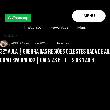
MENU
Whatsapp
Histórico
Favoritos
Mais
Todos
AKEL
24 de out. de 2024
1 min de leitura
Todos
32ª AULA | GUERRA nas REGIÕES CELESTES NADA de AN
Snooker X
com ESPADINHAS! | Gálatas 6 e Efésios 1 ao 6