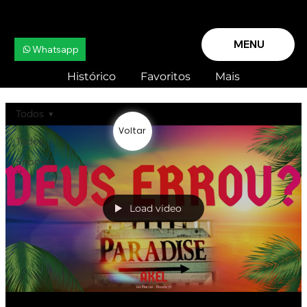
MENU
Whatsapp
Histórico
Favoritos
Mais
Todos
Voltar
Todos
Snooker
X
Load video