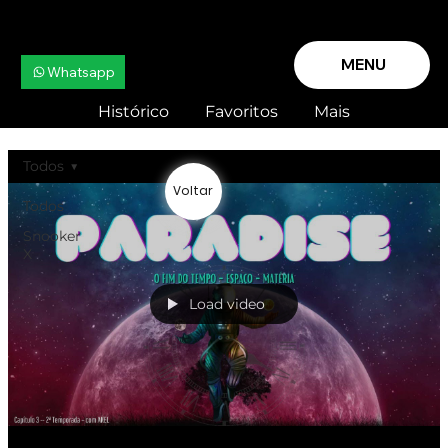
MENU
Whatsapp
Histórico
Favoritos
Mais
Todos
Voltar
Todos
Snooker
X
Load video