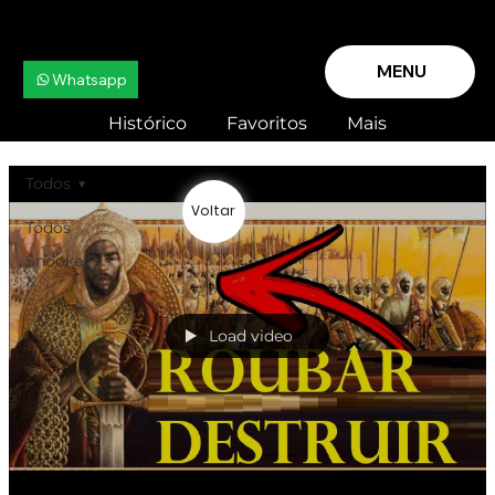
MENU
Whatsapp
Histórico
Favoritos
Mais
Todos
Voltar
Todos
Snooker
X
Load video