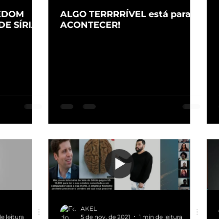
EDOM
ALGO TERRRRÍVEL está para
DE SÍRIA!
ACONTECER!
AKEL
e leitura
5 de nov. de 2021
1 min de leitura