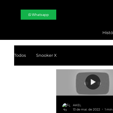
Whatsapp
Histó
Todos
Snooker X
AKEL
13 de mai. de 2022
1 min