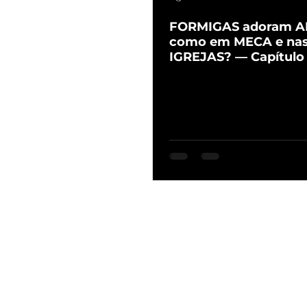
FORMIGAS adoram 
como em MECA e na
IGREJAS? — Capítulo 
MIND)