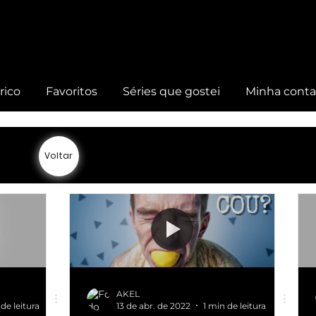
rico
Favoritos
Séries que gostei
Minha cont
Voltar
AKEL
 de leitura
13 de abr. de 2022
1 min de leitura