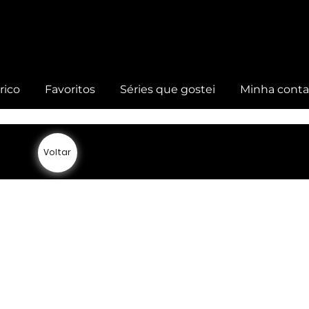
rico
Favoritos
Séries que gostei
Minha cont
Voltar