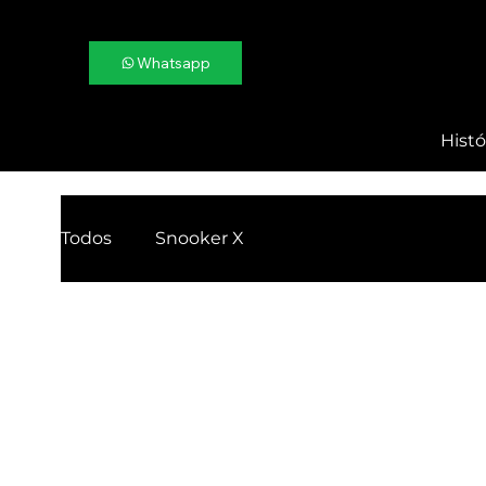
Whatsapp
Histó
Todos
Snooker X