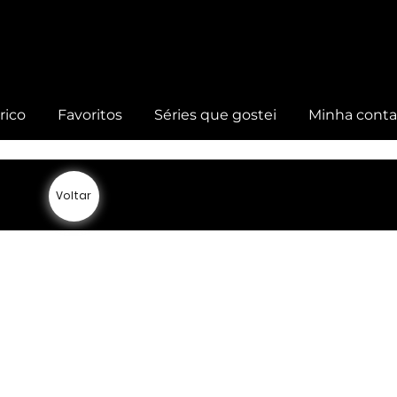
rico
Favoritos
Séries que gostei
Minha cont
Voltar