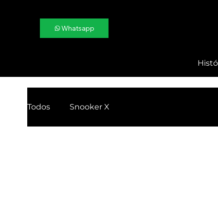
Whatsapp
Histó
Todos
Snooker X