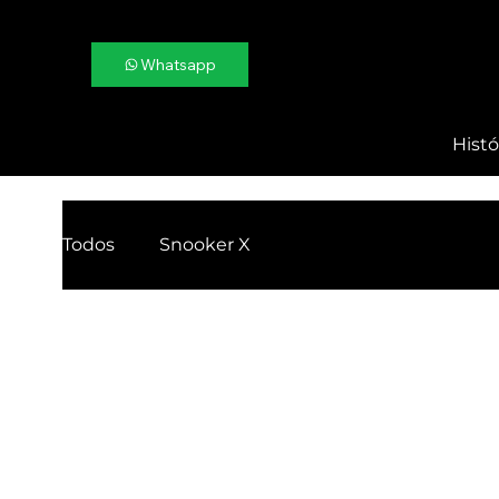
Whatsapp
Histó
Todos
Snooker X