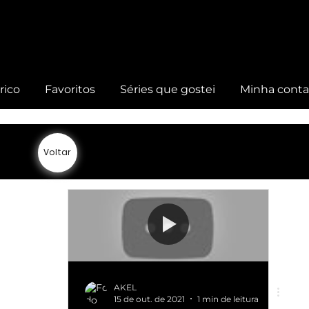
rico
Favoritos
Séries que gostei
Minha cont
Voltar
AKEL
15 de out. de 2021
1 min de leitura