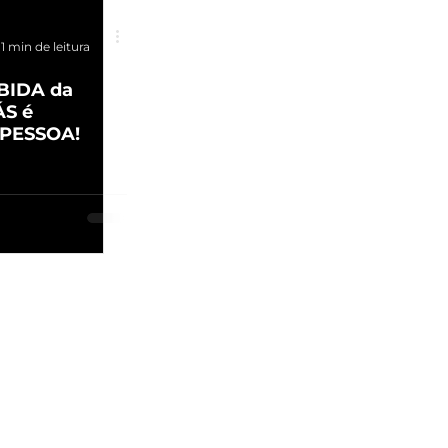
1 min de leitura
IBIDA da
ÁS é
 PESSOA!