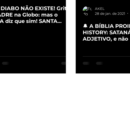
O DIABO NÃO EXISTE! Grita
AKEL
28 de jan. de 2021
ADRE na Globo: mas o
A diz que sim! SANTA
🔔 A BÍBLIA PRO
OERÊNCIA!
HISTORY: SATAN
ADJETIVO, e não