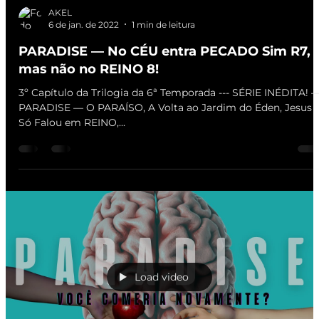
AKEL
6 de jan. de 2022
1 min de leitura
PARADISE — No CÉU entra PECADO Sim R7,
mas não no REINO 8!
3º Capítulo da Trilogia da 6ª Temporada --- SÉRIE INÉDITA! 
PARADISE — O PARAÍSO, A Volta ao Jardim do Éden, Jesus
Só Falou em REINO,...
Load video