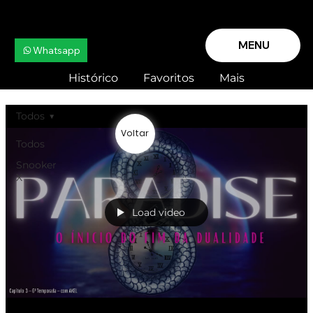
MENU
Whatsapp
Histórico
Favoritos
Mais
Todos
Voltar
Todos
Snooker
X
Load video