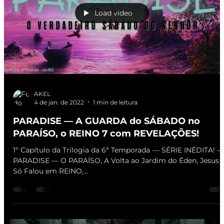
Load video
AKEL
4 de jan. de 2022
1 min de leitura
PARADISE — A GUARDA do SÁBADO no
PARAÍSO, o REINO 7 com REVELAÇÕES!
1º Capítulo da Trilogia da 6ª Temporada --- SÉRIE INÉDITA! —
PARADISE — O PARAÍSO, A Volta ao Jardim do Éden, Jesus
Só Falou em REINO,...