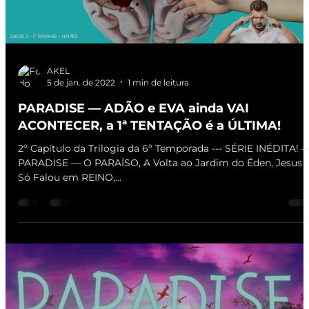
AKEL
5 de jan. de 2022
1 min de leitura
PARADISE — ADÃO e EVA ainda VAI
ACONTECER, a 1ª TENTAÇÃO é a ÚLTIMA!
2º Capítulo da Trilogia da 6ª Temporada --- SÉRIE INÉDITA! 
PARADISE — O PARAÍSO, A Volta ao Jardim do Éden, Jesus
Só Falou em REINO,...